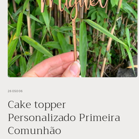
Abrir
conteúdo
multimédia
SKU:
2605006
1
em
Cake topper
modal
Personalizado Primeira
Comunhão