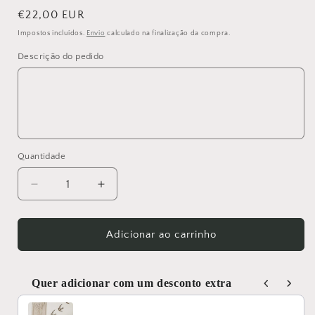
Preço
€22,00 EUR
normal
Impostos incluídos.
Envio
calculado na finalização da compra.
Descrição do pedido
Quantidade
Quantidade
Diminuir
Aumentar
a
a
quantidade
quantidade
de
de
Adicionar ao carrinho
Cake
Cake
topper
topper
Personalizado
Personalizado
Quer adicionar com um desconto extra
Primeira
Primeira
Use the Previous and Next buttons to navigate through produc
Comunhão
Comunhão