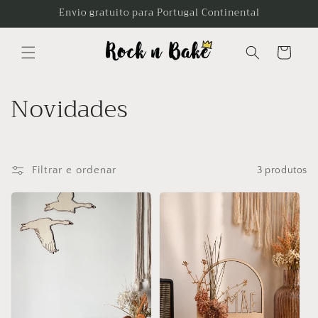
Saltar
Envio gratuito para Portugal Continental
para o
conteúdo
Carrinho
C
Novidades
o
l
Filtrar e ordenar
3 produtos
e
ç
ã
o
: