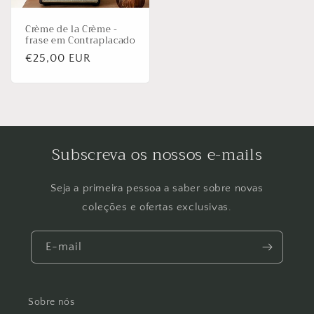
Crème de la Crème -
frase em Contraplacado
Preço
€25,00 EUR
normal
Subscreva os nossos e-mails
Seja a primeira pessoa a saber sobre novas
coleções e ofertas exclusivas.
E-mail
Sobre nós