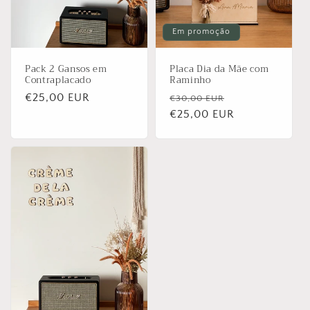
Em promoção
Pack 2 Gansos em
Placa Dia da Mãe com
Contraplacado
Raminho
Preço
€25,00 EUR
Preço
Preço
€30,00 EUR
normal
normal
€25,00 EUR
de
saldo