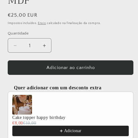
MDF
Preço
€25,00 EUR
normal
Impostos incluídos.
Envio
calculado na finalização da compra.
Quantidade
Quantidade
Diminuir
Aumentar
a
a
quantidade
quantidade
de
de
Adicionar ao carrinho
Always
Always
you
you
-
-
Quer adicionar com um desconto extra
frase
frase
Use the Previous and Next buttons to navigate through produc
em
em
MDF
MDF
Cake topper happy birthday
€8,00
€10,00
Adicionar