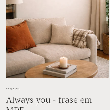
Abrir
conteúdo
multimédia
SKU:
20260102
1
em
Always you - frase em
modal