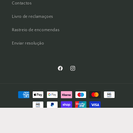
Contactos
Livro de reclamaçoes
Rastreio de encomendas
Enviar resolução
Facebook
Instagram
Métodos
de
pagamento
© 2026,
Rock n Bake
Com tecnologia Shopify
Política de privacidade
Informações de contacto
Política de reembolso
Termos do serviço